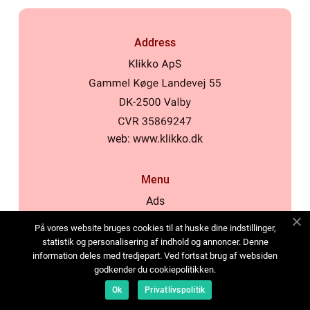
Address
web:
www.klikko.dk
Menu
Ads
About Us
På vores website bruges cookies til at huske dine indstillinger,
Cookies
statistik og personalisering af indhold og annoncer. Denne
information deles med tredjepart. Ved fortsat brug af websiden
Contact
godkender du cookiepolitikken.
Sitemap
Ok
Privatlivspolitik