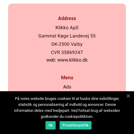
Address
web:
www.klikko.dk
Menu
Ads
About Us
På vores website bruges cookies til at huske dine indstillinger,
Cookies
statistik og personalisering af indhold og annoncer. Denne
information deles med tredjepart. Ved fortsat brug af websiden
Contact
godkender du cookiepolitikken.
Sitemap
Ok
Privatlivspolitik