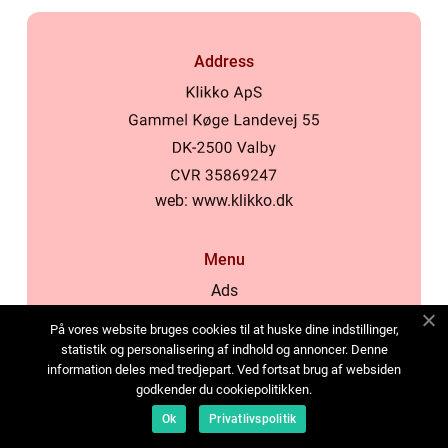
Address
web:
www.klikko.dk
Menu
Ads
About Us
På vores website bruges cookies til at huske dine indstillinger,
Cookies
statistik og personalisering af indhold og annoncer. Denne
information deles med tredjepart. Ved fortsat brug af websiden
Contact
godkender du cookiepolitikken.
Sitemap
Ok
Privatlivspolitik