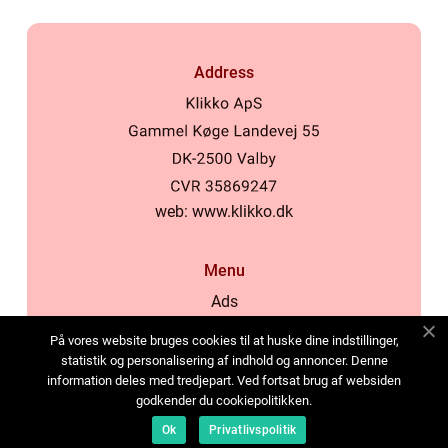
Address
web:
www.klikko.dk
Menu
Ads
About Us
På vores website bruges cookies til at huske dine indstillinger,
Cookies
statistik og personalisering af indhold og annoncer. Denne
information deles med tredjepart. Ved fortsat brug af websiden
Contact
godkender du cookiepolitikken.
Sitemap
Ok
Privatlivspolitik