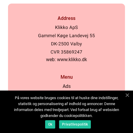
Address
web:
www.klikko.dk
Menu
Ads
About Us
På vores website bruges cookies til at huske dine indstillinger,
Cookies
statistik og personalisering af indhold og annoncer. Denne
information deles med tredjepart. Ved fortsat brug af websiden
Contact
godkender du cookiepolitikken.
Sitemap
Ok
Privatlivspolitik