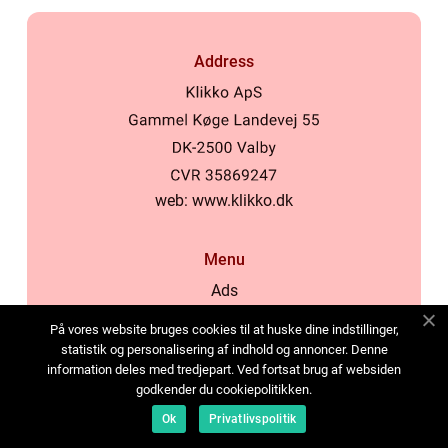
Address
web:
www.klikko.dk
Menu
Ads
About Us
På vores website bruges cookies til at huske dine indstillinger,
Cookies
statistik og personalisering af indhold og annoncer. Denne
information deles med tredjepart. Ved fortsat brug af websiden
Contact
godkender du cookiepolitikken.
Sitemap
Ok
Privatlivspolitik