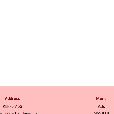
Address
Menu
Ads
About Us