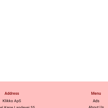
Address
Menu
Ads
About Us