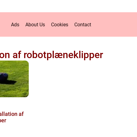
Ads
About Us
Cookies
Contact
ion af robotplæneklipper
allation af
per