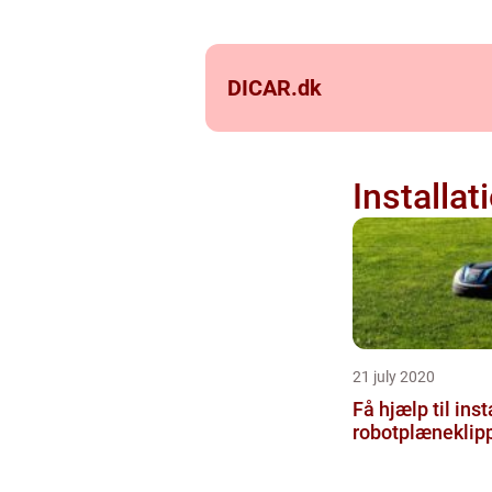
DICAR.
dk
Installat
21 july 2020
Få hjælp til inst
robotplæneklip