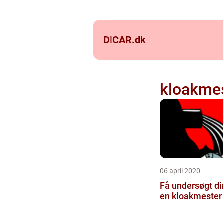
DICAR.
dk
kloakme
06 april 2020
Få undersøgt di
en kloakmester