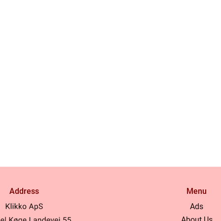
Address
Menu
Ads
About Us