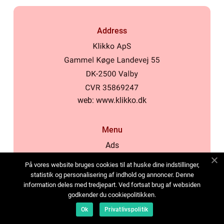
Address
web:
www.klikko.dk
Menu
Ads
About Us
På vores website bruges cookies til at huske dine indstillinger,
Cookies
statistik og personalisering af indhold og annoncer. Denne
information deles med tredjepart. Ved fortsat brug af websiden
Contact
godkender du cookiepolitikken.
Sitemap
Ok
Privatlivspolitik