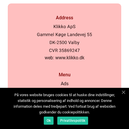
Address
web:
www.klikko.dk
Menu
Ads
About Us
På vores website bruges cookies til at huske dine indstillinger,
Cookies
statistik og personalisering af indhold og annoncer. Denne
information deles med tredjepart. Ved fortsat brug af websiden
Contact
godkender du cookiepolitikken.
Sitemap
Ok
Privatlivspolitik