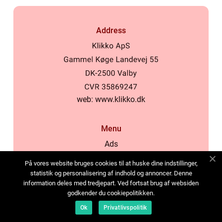
Address
web:
www.klikko.dk
Menu
Ads
About Us
På vores website bruges cookies til at huske dine indstillinger,
Cookies
statistik og personalisering af indhold og annoncer. Denne
information deles med tredjepart. Ved fortsat brug af websiden
Contact
godkender du cookiepolitikken.
Sitemap
Ok
Privatlivspolitik