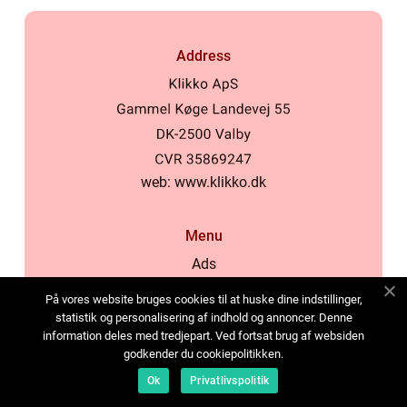
Address
web:
www.klikko.dk
Menu
Ads
About Us
På vores website bruges cookies til at huske dine indstillinger,
Cookies
statistik og personalisering af indhold og annoncer. Denne
information deles med tredjepart. Ved fortsat brug af websiden
Contact
godkender du cookiepolitikken.
Sitemap
Ok
Privatlivspolitik