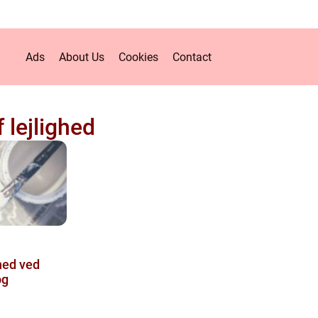
Ads
About Us
Cookies
Contact
 lejlighed
hed ved
og