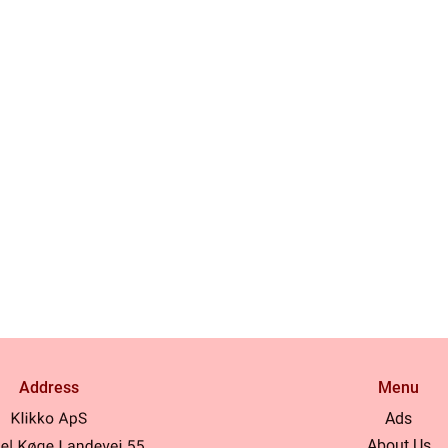
Address
Menu
Ads
About Us