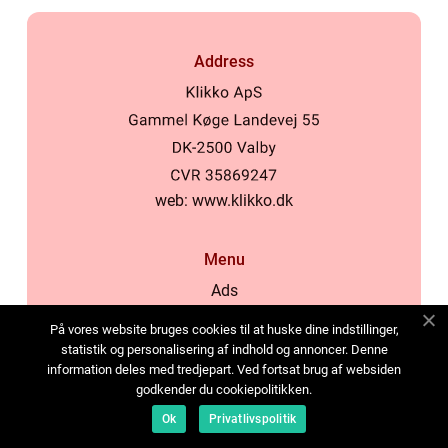
Address
web:
www.klikko.dk
Menu
Ads
About Us
På vores website bruges cookies til at huske dine indstillinger,
Cookies
statistik og personalisering af indhold og annoncer. Denne
information deles med tredjepart. Ved fortsat brug af websiden
Contact
godkender du cookiepolitikken.
Sitemap
Ok
Privatlivspolitik