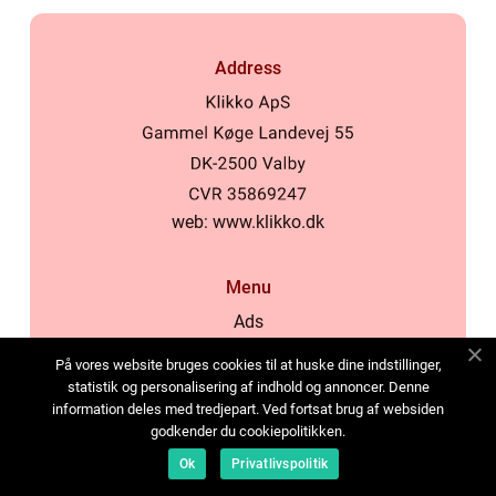
Address
web:
www.klikko.dk
Menu
Ads
About Us
På vores website bruges cookies til at huske dine indstillinger,
Cookies
statistik og personalisering af indhold og annoncer. Denne
information deles med tredjepart. Ved fortsat brug af websiden
Contact
godkender du cookiepolitikken.
Sitemap
Ok
Privatlivspolitik