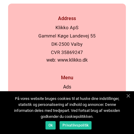
Address
web:
www.klikko.dk
Menu
Ads
About Us
På vores website bruges cookies til at huske dine indstillinger,
Cookies
statistik og personalisering af indhold og annoncer. Denne
information deles med tredjepart. Ved fortsat brug af websiden
Contact
godkender du cookiepolitikken.
Sitemap
Ok
Privatlivspolitik