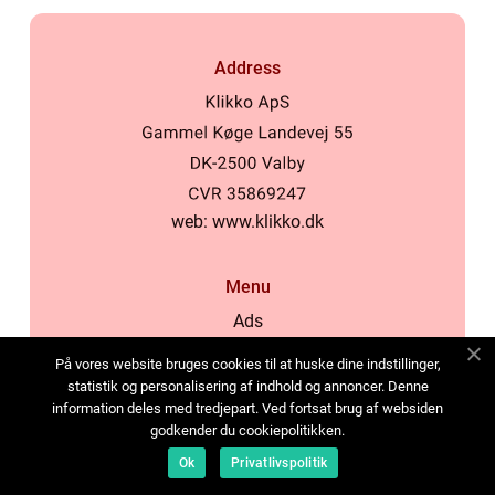
Address
web:
www.klikko.dk
Menu
Ads
About Us
På vores website bruges cookies til at huske dine indstillinger,
Cookies
statistik og personalisering af indhold og annoncer. Denne
information deles med tredjepart. Ved fortsat brug af websiden
Contact
godkender du cookiepolitikken.
Sitemap
Ok
Privatlivspolitik