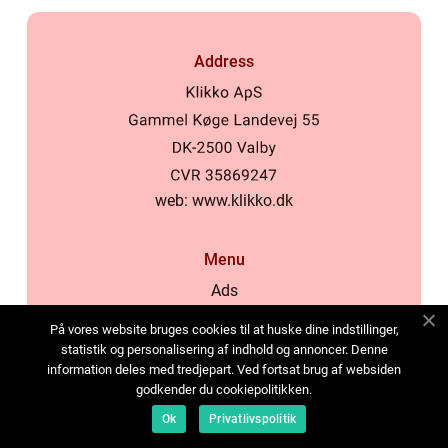
Address
web:
www.klikko.dk
Menu
Ads
About Us
På vores website bruges cookies til at huske dine indstillinger,
Cookies
statistik og personalisering af indhold og annoncer. Denne
information deles med tredjepart. Ved fortsat brug af websiden
Contact
godkender du cookiepolitikken.
Sitemap
Ok
Privatlivspolitik