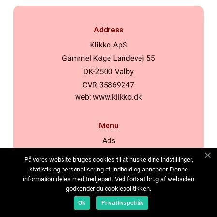
Address
web:
www.klikko.dk
Menu
Ads
About Us
På vores website bruges cookies til at huske dine indstillinger,
Cookies
statistik og personalisering af indhold og annoncer. Denne
information deles med tredjepart. Ved fortsat brug af websiden
Contact
godkender du cookiepolitikken.
Sitemap
Ok
Privatlivspolitik