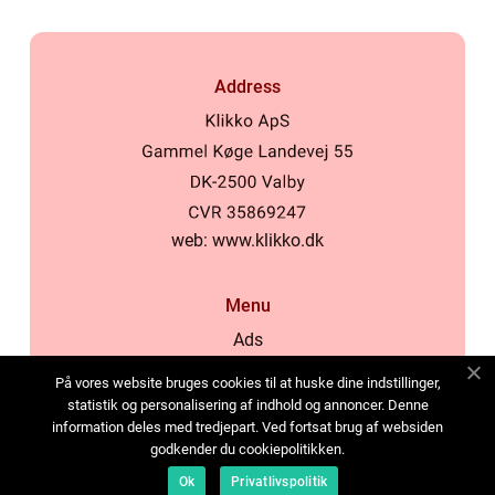
Address
web:
www.klikko.dk
Menu
Ads
About Us
På vores website bruges cookies til at huske dine indstillinger,
Cookies
statistik og personalisering af indhold og annoncer. Denne
information deles med tredjepart. Ved fortsat brug af websiden
Contact
godkender du cookiepolitikken.
Sitemap
Ok
Privatlivspolitik