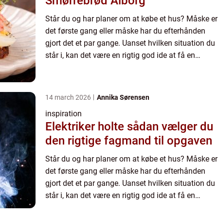
Smørrebrød Ålborg
Står du og har planer om at købe et hus? Måske er
det første gang eller måske har du efterhånden
gjort det et par gange. Uanset hvilken situation du
står i, kan det være en rigtig god ide at få en
boligadvokat indraget i købsprocessen, da du
hurtigt ...
14 march 2026
Annika Sørensen
inspiration
Elektriker holte sådan vælger du
den rigtige fagmand til opgaven
Står du og har planer om at købe et hus? Måske er
det første gang eller måske har du efterhånden
gjort det et par gange. Uanset hvilken situation du
står i, kan det være en rigtig god ide at få en
boligadvokat indraget i købsprocessen, da du