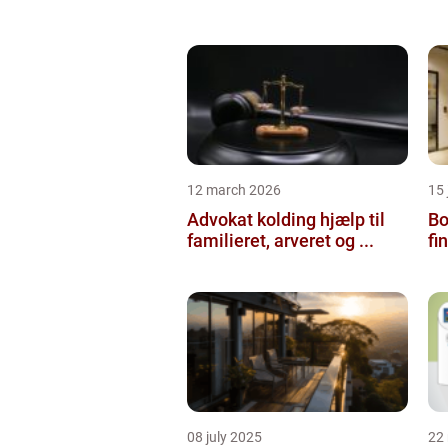
12 march 2026
15
Advokat kolding hjælp til
Bol
familieret, arveret og ...
fi
08 july 2025
22