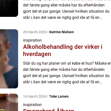
det første gang eller måske har du efterhånden
gjort det et par gange. Uanset hvilken situation du
står i, kan det være en rigtig god ide at få en
boligadvokat indraget i købsprocessen, da du
hurtigt ...
20 march 2026
Katrine Nielsen
inspiration
Alkoholbehandling der virker i
hverdagen
Står du og har planer om at købe et hus? Måske er
det første gang eller måske har du efterhånden
gjort det et par gange. Uanset hvilken situation du
står i, kan det være en rigtig god ide at få en
boligadvokat indraget i købsprocessen, da du
hurtigt ...
16 march 2026
Toke Larsen
inspiration