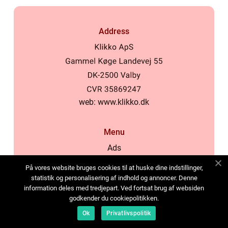
Address
web:
www.klikko.dk
Menu
Ads
About Us
På vores website bruges cookies til at huske dine indstillinger,
Cookies
statistik og personalisering af indhold og annoncer. Denne
information deles med tredjepart. Ved fortsat brug af websiden
Contact
godkender du cookiepolitikken.
Sitemap
Ok
Privatlivspolitik