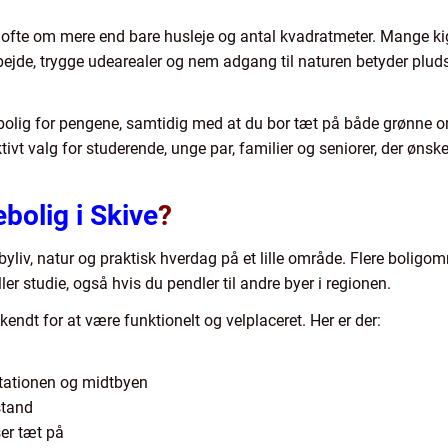
ler ofte om mere end bare husleje og antal kvadratmeter. Mange k
bejde, trygge udearealer og nem adgang til naturen betyder plu
 bolig for pengene, samtidig med at du bor tæt på både grønne o
ktivt valg for studerende, unge par, familier og seniorer, der øns
ebolig i Skive
?
byliv, natur og praktisk hverdag på et lille område. Flere boligom
ler studie, også hvis du pendler til andre byer i regionen.
endt for at være funktionelt og velplaceret. Her er der:
stationen og midtbyen
stand
er tæt på