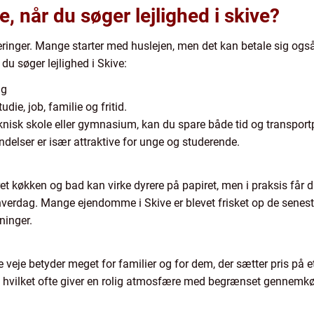
, når du søger lejlighed i skive?
teringer. Mange starter med huslejen, men det kan betale sig og
 du søger lejlighed i Skive:
ag
die, job, familie og fritid.
eknisk skole eller gymnasium, kan du spare både tid og transpo
delser er især attraktive for unge og studerende.
 køkken og bad kan virke dyrere på papiret, men i praksis får du 
erdag. Mange ejendomme i Skive er blevet frisket op de seneste
ninger.
veje betyder meget for familier og for dem, der sætter pris på et
r, hvilket ofte giver en rolig atmosfære med begrænset gennemkør