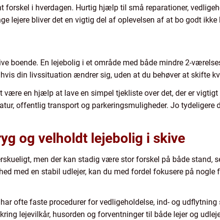
 forskel i hverdagen. Hurtig hjælp til små reparationer, vedligeh
 lejere bliver det en vigtig del af oplevelsen af at bo godt ikke 
ive boende. En lejebolig i et område med både mindre 2-værelses
, hvis din livssituation ændrer sig, uden at du behøver at skifte kv
ære en hjælp at lave en simpel tjekliste over det, der er vigtigt f
ur, offentlig transport og parkeringsmuligheder. Jo tydeligere du 
yg og velholdt lejebolig i skive
erskueligt, men der kan stadig være stor forskel på både stand, s
ighed med en stabil udlejer, kan du med fordel fokusere på nogle
ar ofte faste procedurer for vedligeholdelse, ind- og udflytning s
g lejevilkår, husorden og forventninger til både lejer og udleje