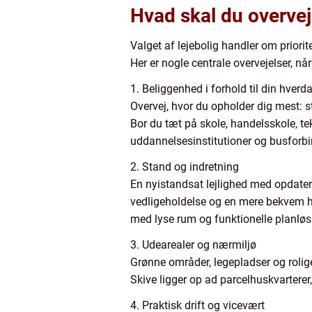
Hvad skal du overveje
Valget af lejebolig handler om priori
Her er nogle centrale overvejelser, når
1. Beliggenhed i forhold til din hverd
Overvej, hvor du opholder dig mest: stu
Bor du tæt på skole, handelsskole, t
uddannelsesinstitutioner og busforbin
2. Stand og indretning
En nyistandsat lejlighed med opdateret
vedligeholdelse og en mere bekvem hv
med lyse rum og funktionelle planløs
3. Udearealer og nærmiljø
Grønne områder, legepladser og rolige 
Skive ligger op ad parcelhuskvartere
4. Praktisk drift og vicevært