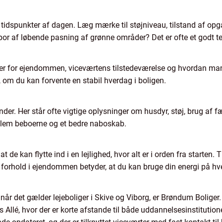
tidspunkter af dagen. Læg mærke til støjniveau, tilstand af op
por af løbende pasning af grønne områder? Det er ofte et godt tegn
aner for ejendommen, viceværtens tilstedeværelse og hvordan man
re, om du kan forvente en stabil hverdag i boligen.
er. Her står ofte vigtige oplysninger om husdyr, støj, brug af fæ
ellem beboerne og et bedre naboskab.
t de kan flytte ind i en lejlighed, hvor alt er i orden fra starten
 forhold i ejendommen betyder, at du kan bruge din energi på hve
når det gælder lejeboliger i Skive og Viborg, er Brøndum Boliger.
lé, hvor der er korte afstande til både uddannelsesinstitutioner,