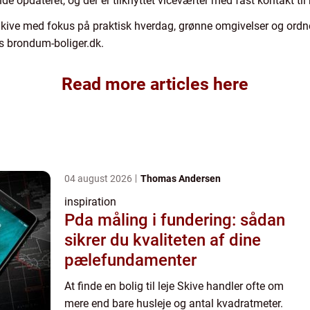
 opdateret, og der er tilknyttet viceværter med fast kontakt til
 Skive med fokus på praktisk hverdag, grønne omgivelser og ordn
s brondum-boliger.dk.
Read more articles here
04 august 2026
Thomas Andersen
inspiration
Pda måling i fundering: sådan
sikrer du kvaliteten af dine
pælefundamenter
At finde en bolig til leje Skive handler ofte om
mere end bare husleje og antal kvadratmeter.