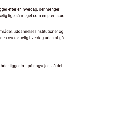
igger efter en hverdag, der hænger
dselig lige så meget som en pæn stue
mråder, uddannelsesinstitutioner og
ker en overskuelig hverdag uden at gå
råder ligger tæt på ringvejen, så det