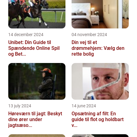
14 december 2024
04 november 2024
Unibet: Din Guide til
Din vej til et
Spændende Online Spil
drømmehjem: Vælg den
og Bet...
rette bolig
13 july 2024
14 june 2024
Høreværn til jagt: Beskyt
Opsætning af filt: En
dine ører under
guide til flot og holdbart
jagtsæso...
v...