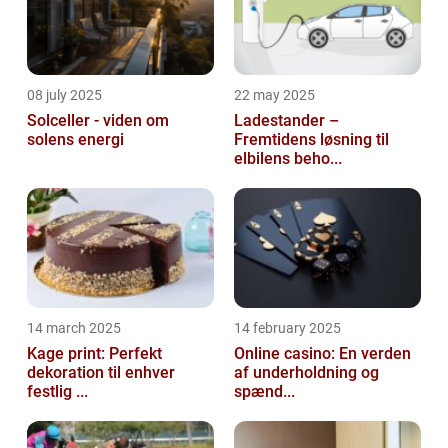
08 july 2025
22 may 2025
Solceller - viden om
Ladestander –
solens energi
Fremtidens løsning til
elbilens beho...
14 march 2025
14 february 2025
Kage print: Perfekt
Online casino: En verden
dekoration til enhver
af underholdning og
festlig ...
spænd...