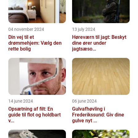
04 november 2024
13 july 2024
Din vej til et
Høreværn til jagt: Beskyt
drømmehjem: Vælg den
dine ører under
rette bolig
jagtsæso...
14 june 2024
06 june 2024
Opsætning af filt: En
Gulvafhøvling i
guide til flot og holdbart
Frederikssund: Giv dine
v...
gulve nyt ...