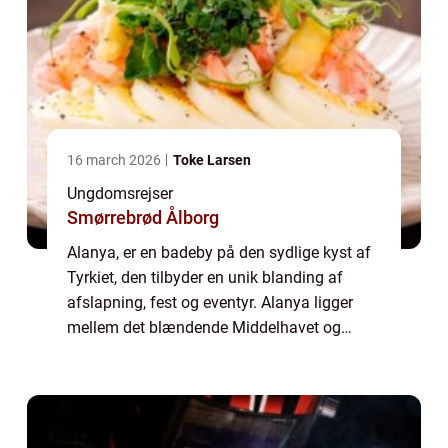
16 march 2026
Toke Larsen
Ungdomsrejser
Smørrebrød Ålborg
Alanya, er en badeby på den sydlige kyst af
Tyrkiet, den tilbyder en unik blanding af
afslapning, fest og eventyr. Alanya ligger
mellem det blændende Middelhavet og
Taurusbjerge på en klippefyldt halvø med et
imponerende slot...