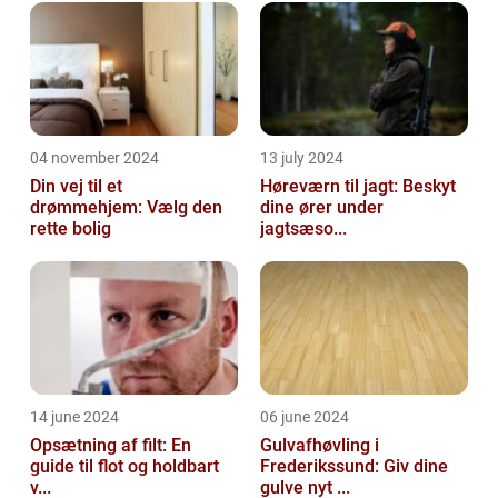
04 november 2024
13 july 2024
Din vej til et
Høreværn til jagt: Beskyt
drømmehjem: Vælg den
dine ører under
rette bolig
jagtsæso...
14 june 2024
06 june 2024
Opsætning af filt: En
Gulvafhøvling i
guide til flot og holdbart
Frederikssund: Giv dine
v...
gulve nyt ...