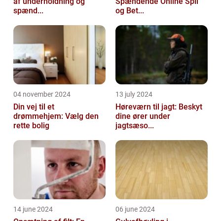
af underholdning og
Spændende Online Spil
spænd...
og Bet...
04 november 2024
13 july 2024
Din vej til et
Høreværn til jagt: Beskyt
drømmehjem: Vælg den
dine ører under
rette bolig
jagtsæso...
14 june 2024
06 june 2024