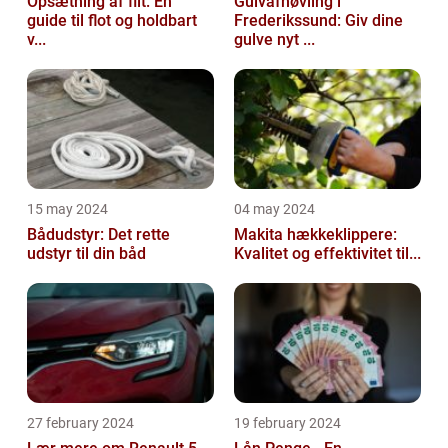
Opsætning af filt: En
Gulvafhøvling i
guide til flot og holdbart
Frederikssund: Giv dine
v...
gulve nyt ...
15 may 2024
04 may 2024
Bådudstyr: Det rette
Makita hækkeklippere:
udstyr til din båd
Kvalitet og effektivitet til...
27 february 2024
19 february 2024