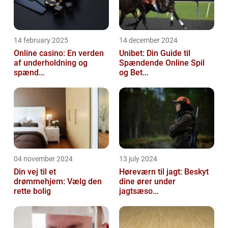
14 february 2025
14 december 2024
Online casino: En verden
Unibet: Din Guide til
af underholdning og
Spændende Online Spil
spænd...
og Bet...
04 november 2024
13 july 2024
Din vej til et
Høreværn til jagt: Beskyt
drømmehjem: Vælg den
dine ører under
rette bolig
jagtsæso...