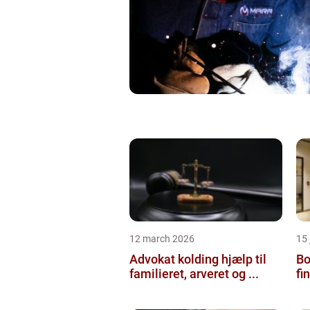
12 march 2026
15
Advokat kolding hjælp til
Bol
familieret, arveret og ...
fi