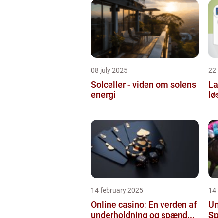
08 july 2025
22
Solceller - viden om solens
La
energi
lø
14 february 2025
14
Online casino: En verden af
Un
underholdning og spænd...
Sp