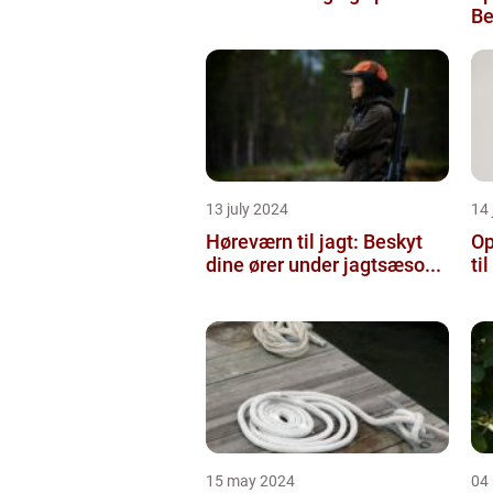
Be
13 july 2024
14 
Høreværn til jagt: Beskyt
Op
dine ører under jagtsæso...
ti
15 may 2024
04