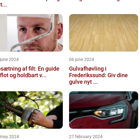
t...
june 2024
06 june 2024
sætning af filt: En guide
Gulvafhøvling i
l flot og holdbart v...
Frederikssund: Giv dine
gulve nyt ...
 may 2024
27 february 2024