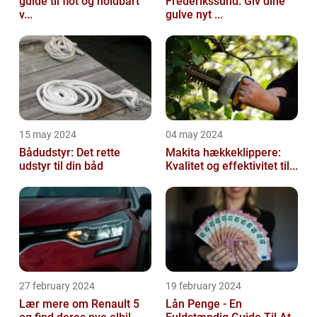
guide til flot og holdbart
Frederikssund: Giv dine
v...
gulve nyt ...
15 may 2024
04 may 2024
Bådudstyr: Det rette
Makita hækkeklippere:
udstyr til din båd
Kvalitet og effektivitet til...
27 february 2024
19 february 2024
Lær mere om Renault 5
Lån Penge - En