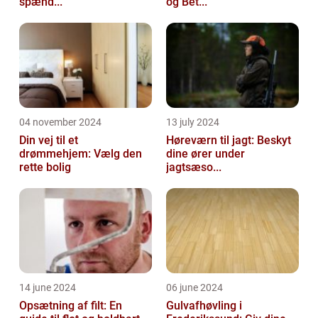
spænd...
og Bet...
04 november 2024
13 july 2024
Din vej til et
Høreværn til jagt: Beskyt
drømmehjem: Vælg den
dine ører under
rette bolig
jagtsæso...
14 june 2024
06 june 2024
Opsætning af filt: En
Gulvafhøvling i