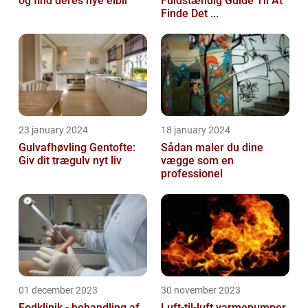
og find deres nye elbil
Fuldstændig Guide Til At
Finde Det ...
23 january 2024
18 january 2024
Gulvafhøvling Gentofte:
Sådan maler du dine
Giv dit trægulv nyt liv
vægge som en
professionel
01 december 2023
30 november 2023
Fodklinik - behandling af
Luft-til-luft varmepumper