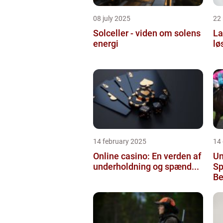
08 july 2025
22
Solceller - viden om solens
La
energi
lø
14 february 2025
14
Online casino: En verden af
Un
underholdning og spænd...
Sp
Be