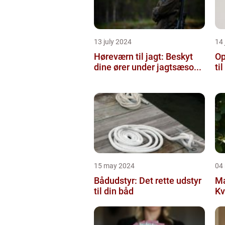
13 july 2024
14 
Høreværn til jagt: Beskyt
Op
dine ører under jagtsæso...
ti
15 may 2024
04
Bådudstyr: Det rette udstyr
Ma
til din båd
Kv