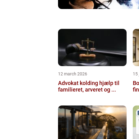
12 march 2026
15
Advokat kolding hjælp til
Bol
familieret, arveret og ...
fi