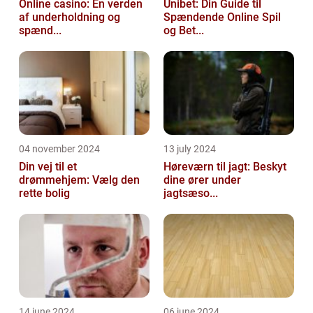
Online casino: En verden
Unibet: Din Guide til
af underholdning og
Spændende Online Spil
spænd...
og Bet...
04 november 2024
13 july 2024
Din vej til et
Høreværn til jagt: Beskyt
drømmehjem: Vælg den
dine ører under
rette bolig
jagtsæso...
14 june 2024
06 june 2024