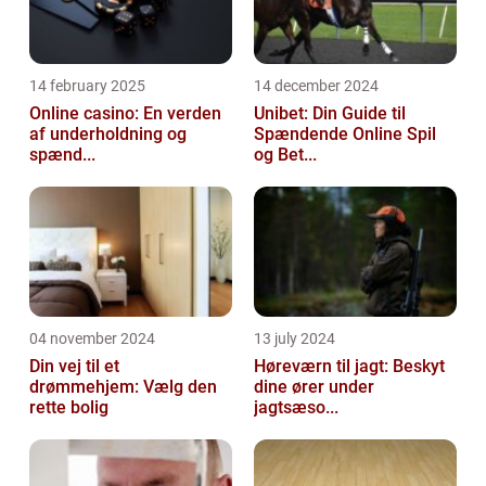
14 february 2025
14 december 2024
Online casino: En verden
Unibet: Din Guide til
af underholdning og
Spændende Online Spil
spænd...
og Bet...
04 november 2024
13 july 2024
Din vej til et
Høreværn til jagt: Beskyt
drømmehjem: Vælg den
dine ører under
rette bolig
jagtsæso...