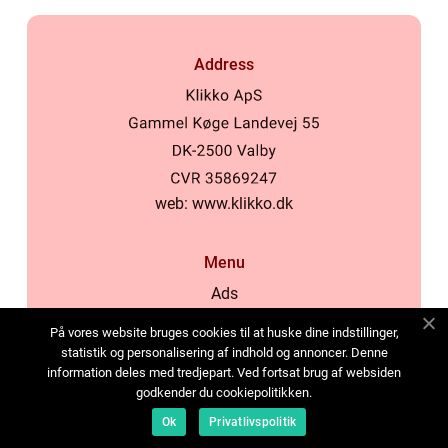
Address
web:
www.klikko.dk
Menu
Ads
About Us
På vores website bruges cookies til at huske dine indstillinger,
Cookies
statistik og personalisering af indhold og annoncer. Denne
information deles med tredjepart. Ved fortsat brug af websiden
Contact
godkender du cookiepolitikken.
Sitemap
Ok
Privatlivspolitik