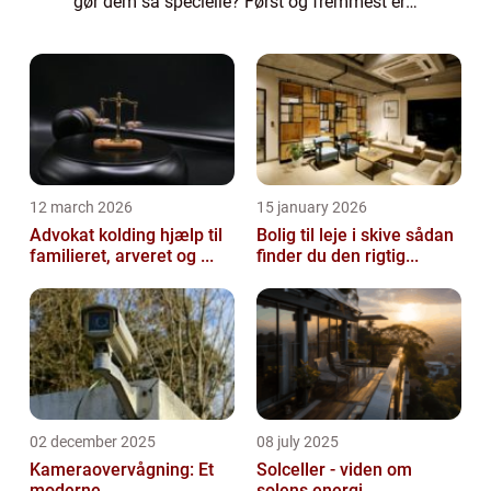
gør dem så specielle? Først og fremmest er
det håndværk af høj kvalitet, der ligger til
grund for hver enkelt taske. Chanel...
12 march 2026
15 january 2026
Advokat kolding hjælp til
Bolig til leje i skive sådan
familieret, arveret og ...
finder du den rigtig...
02 december 2025
08 july 2025
Kameraovervågning: Et
Solceller - viden om
moderne
solens energi