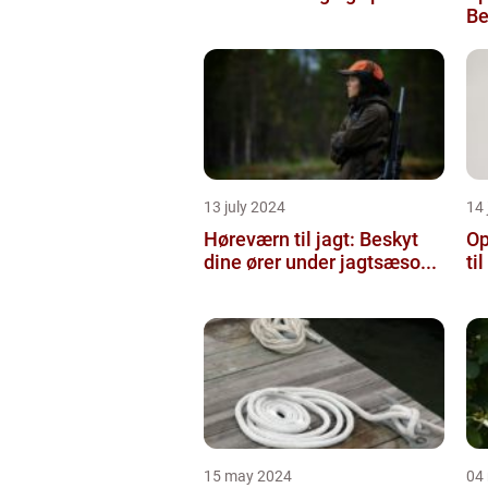
Be
13 july 2024
14 
Høreværn til jagt: Beskyt
Op
dine ører under jagtsæso...
ti
15 may 2024
04