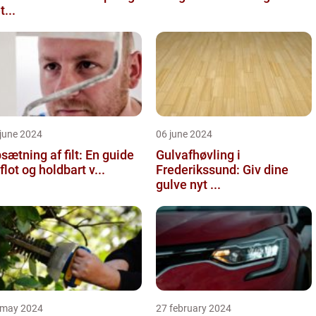
t...
june 2024
06 june 2024
sætning af filt: En guide
Gulvafhøvling i
l flot og holdbart v...
Frederikssund: Giv dine
gulve nyt ...
 may 2024
27 february 2024