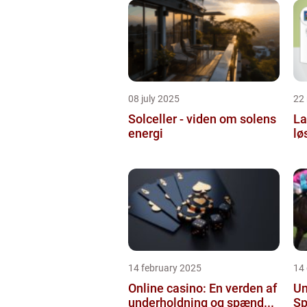
08 july 2025
22
Solceller - viden om solens
La
energi
lø
14 february 2025
14
Online casino: En verden af
Un
underholdning og spænd...
Sp