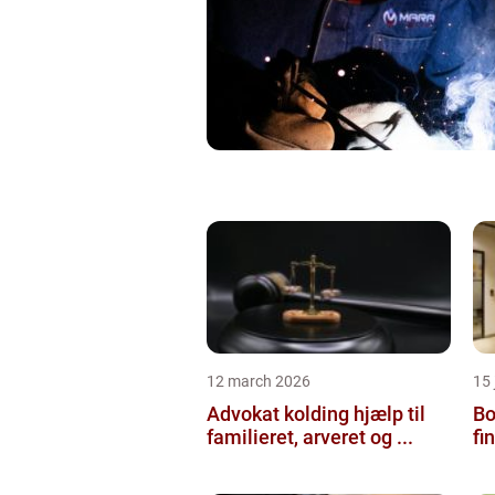
12 march 2026
15
Advokat kolding hjælp til
Bol
familieret, arveret og ...
fi