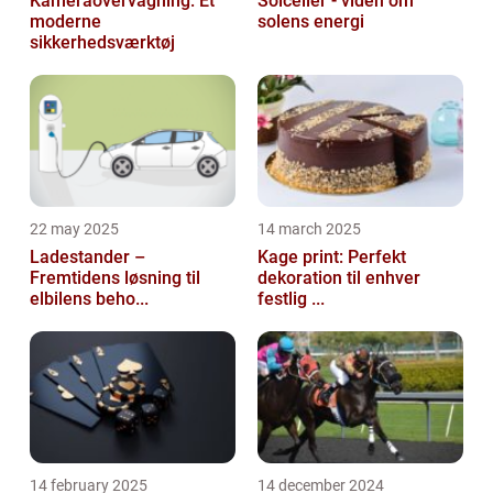
Kameraovervågning: Et
Solceller - viden om
moderne
solens energi
sikkerhedsværktøj
22 may 2025
14 march 2025
Ladestander –
Kage print: Perfekt
Fremtidens løsning til
dekoration til enhver
elbilens beho...
festlig ...
14 february 2025
14 december 2024