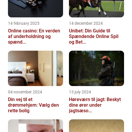
14 february 2025
14 december 2024
Online casino: En verden
Unibet: Din Guide til
af underholdning og
Spændende Online Spil
spænd...
og Bet...
04 november 2024
13 july 2024
Din vej til et
Høreværn til jagt: Beskyt
drømmehjem: Vælg den
dine ører under
rette bolig
jagtsæso...