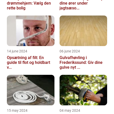
drømmehjem: Vælg den
dine ører under
rette bolig
jagtsæso...
14 june 2024
06 june 2024
Opsætning af filt: En
Gulvafhøvling i
guide til flot og holdbart
Frederikssund: Giv dine
v...
gulve nyt ...
15 may 2024
04 may 2024