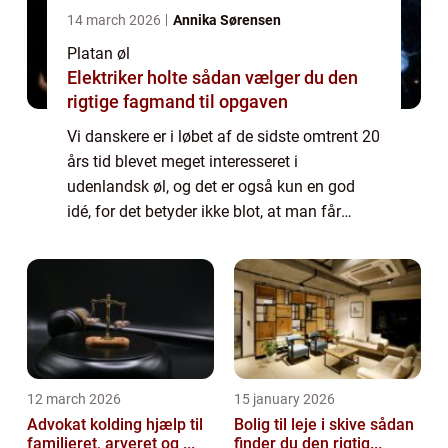
14 march 2026
Annika Sørensen
Platan øl
Elektriker holte sådan vælger du den
rigtige fagmand til opgaven
Vi danskere er i løbet af de sidste omtrent 20
års tid blevet meget interesseret i
udenlandsk øl, og det er også kun en god
idé, for det betyder ikke blot, at man får
udvidet ens horisont, man får ogs&arin...
12 march 2026
15 january 2026
Advokat kolding hjælp til
Bolig til leje i skive sådan
familieret, arveret og ...
finder du den rigtig...