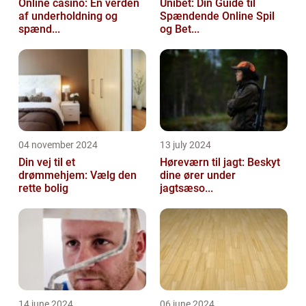
Online casino: En verden
Unibet: Din Guide til
af underholdning og
Spændende Online Spil
spænd...
og Bet...
04 november 2024
13 july 2024
Din vej til et
Høreværn til jagt: Beskyt
drømmehjem: Vælg den
dine ører under
rette bolig
jagtsæso...
14 june 2024
06 june 2024