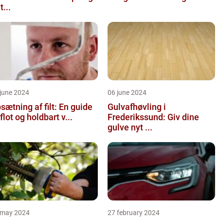
t...
june 2024
06 june 2024
sætning af filt: En guide
Gulvafhøvling i
l flot og holdbart v...
Frederikssund: Giv dine
gulve nyt ...
 may 2024
27 february 2024