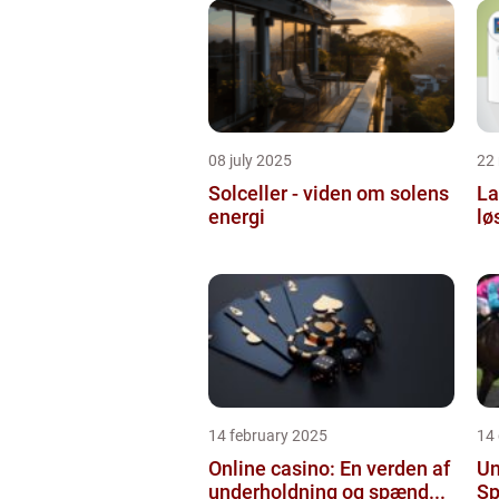
08 july 2025
22
Solceller - viden om solens
La
energi
lø
14 february 2025
14
Online casino: En verden af
Un
underholdning og spænd...
Sp