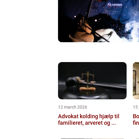
12 march 2026
15
Advokat kolding hjælp til
Bol
familieret, arveret og ...
fi