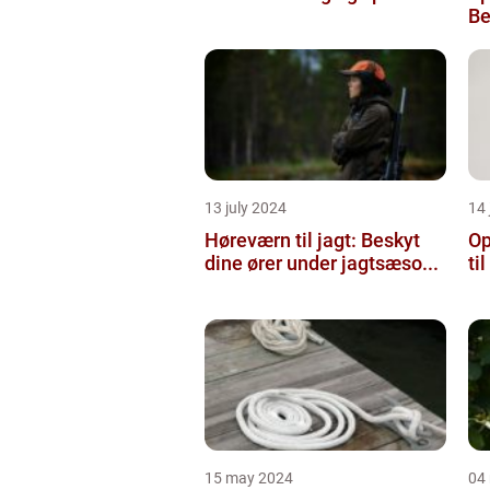
Be
13 july 2024
14 
Høreværn til jagt: Beskyt
Op
dine ører under jagtsæso...
ti
15 may 2024
04