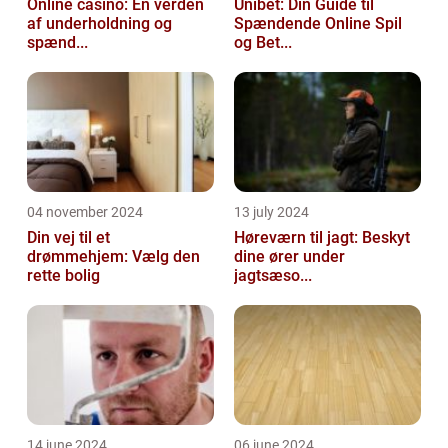
Online casino: En verden
Unibet: Din Guide til
af underholdning og
Spændende Online Spil
spænd...
og Bet...
04 november 2024
13 july 2024
Din vej til et
Høreværn til jagt: Beskyt
drømmehjem: Vælg den
dine ører under
rette bolig
jagtsæso...
14 june 2024
06 june 2024