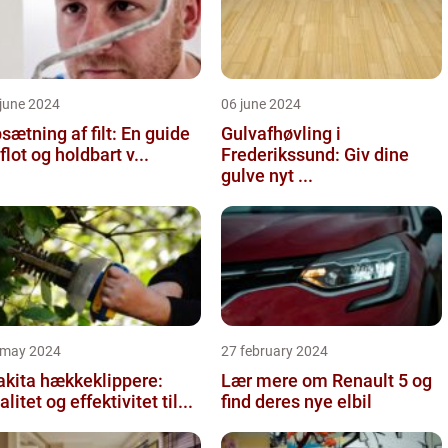
june 2024
06 june 2024
sætning af filt: En guide
Gulvafhøvling i
l flot og holdbart v...
Frederikssund: Giv dine
gulve nyt ...
 may 2024
27 february 2024
kita hækkeklippere:
Lær mere om Renault 5 og
alitet og effektivitet til...
find deres nye elbil