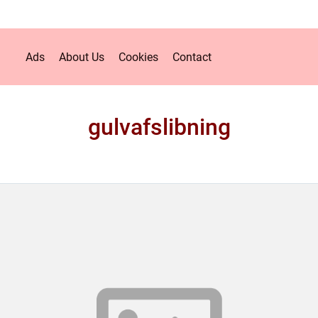
Ads
About Us
Cookies
Contact
gulvafslibning