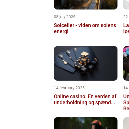
08 july 2025
22
Solceller - viden om solens
La
energi
lø
14 february 2025
14
Online casino: En verden af
Un
underholdning og spænd...
Sp
Be