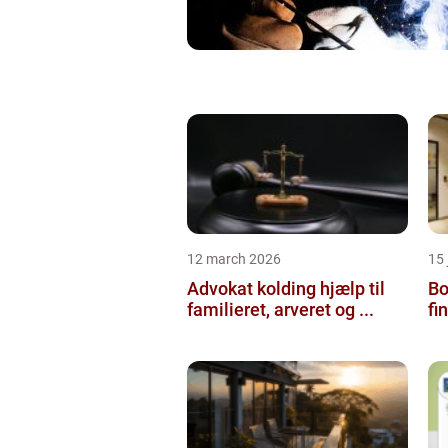
12 march 2026
15
Advokat kolding hjælp til
Bol
familieret, arveret og ...
fi