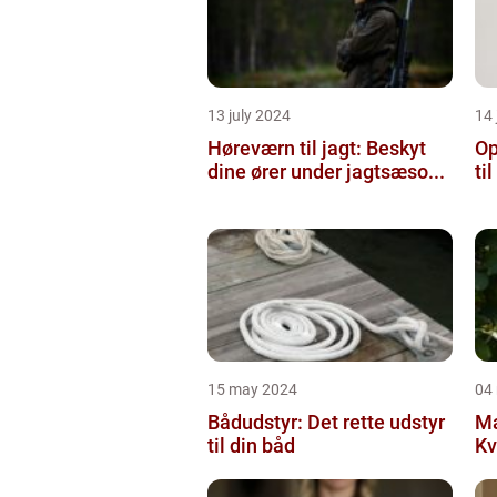
13 july 2024
14 
Høreværn til jagt: Beskyt
Op
dine ører under jagtsæso...
ti
15 may 2024
04
Bådudstyr: Det rette udstyr
Ma
til din båd
Kv