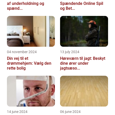
af underholdning og
Spændende Online Spil
spænd...
og Bet...
04 november 2024
13 july 2024
Din vej til et
Høreværn til jagt: Beskyt
drømmehjem: Vælg den
dine ører under
rette bolig
jagtsæso...
14 june 2024
06 june 2024