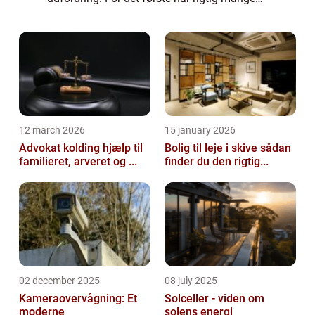
mennesker en travl hverdag. De kan have
lange og opslidende arbejdsdage, og det er
ikk...
12 march 2026
15 january 2026
Advokat kolding hjælp til
Bolig til leje i skive sådan
familieret, arveret og ...
finder du den rigtig...
02 december 2025
08 july 2025
Kameraovervågning: Et
Solceller - viden om
moderne
solens energi