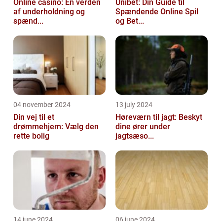
Online casino: En verden
Unibet: Din Guide til
af underholdning og
Spændende Online Spil
spænd...
og Bet...
04 november 2024
13 july 2024
Din vej til et
Høreværn til jagt: Beskyt
drømmehjem: Vælg den
dine ører under
rette bolig
jagtsæso...
14 june 2024
06 june 2024