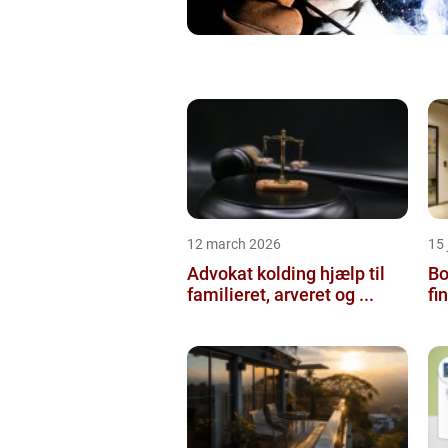
12 march 2026
15
Advokat kolding hjælp til
Bol
familieret, arveret og ...
fi