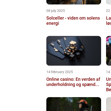
08 july 2025
22
Solceller - viden om solens
La
energi
lø
14 february 2025
14
Online casino: En verden af
Un
underholdning og spænd...
Sp
Be