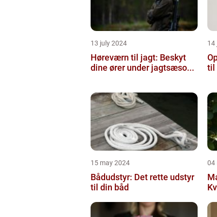
13 july 2024
14 
Høreværn til jagt: Beskyt
Op
dine ører under jagtsæso...
ti
15 may 2024
04
Bådudstyr: Det rette udstyr
Ma
til din båd
Kv