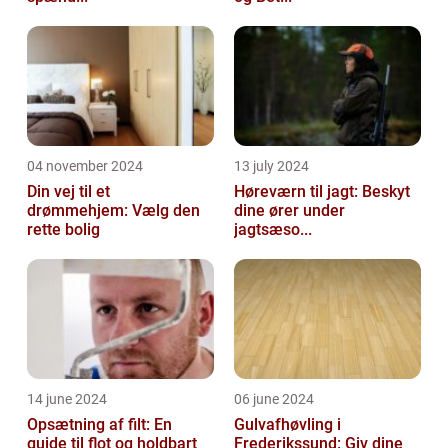
04 november 2024
13 july 2024
Din vej til et
Høreværn til jagt: Beskyt
drømmehjem: Vælg den
dine ører under
rette bolig
jagtsæso...
14 june 2024
06 june 2024
Opsætning af filt: En
Gulvafhøvling i
guide til flot og holdbart
Frederikssund: Giv dine