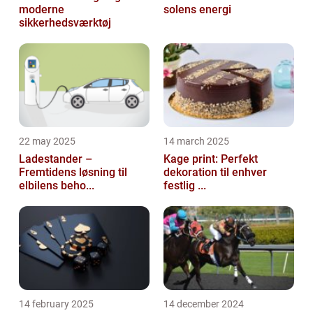
moderne
solens energi
sikkerhedsværktøj
22 may 2025
14 march 2025
Ladestander –
Kage print: Perfekt
Fremtidens løsning til
dekoration til enhver
elbilens beho...
festlig ...
14 february 2025
14 december 2024