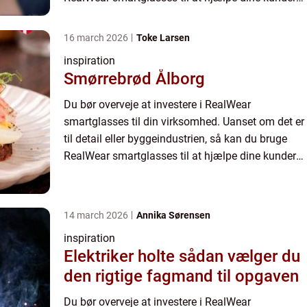
med god service og have adgang til en masse...
16 march 2026
Toke Larsen
inspiration
Smørrebrød Ålborg
Du bør overveje at investere i RealWear
smartglasses til din virksomhed. Uanset om det er
til detail eller byggeindustrien, så kan du bruge
RealWear smartglasses til at hjælpe dine kunder
med god service og have adgang til en masse...
14 march 2026
Annika Sørensen
inspiration
Elektriker holte sådan vælger du
den rigtige fagmand til opgaven
Du bør overveje at investere i RealWear