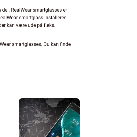
n del. RealWear smartglasses er
RealWear smartglass installeres
der kan være ude på f.eks.
alWear smartglasses. Du kan finde