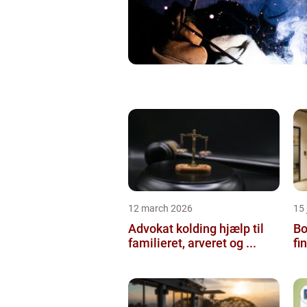
12 march 2026
15
Advokat kolding hjælp til
Bol
familieret, arveret og ...
fi