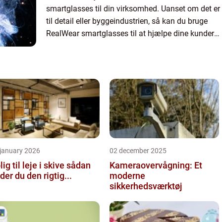
smartglasses til din virksomhed. Uanset om det er
til detail eller byggeindustrien, så kan du bruge
RealWear smartglasses til at hjælpe dine kunder
med god service og have adgang til en masse...
 january 2026
02 december 2025
ig til leje i skive sådan
Kameraovervågning: Et
nder du den rigtig...
moderne
sikkerhedsværktøj