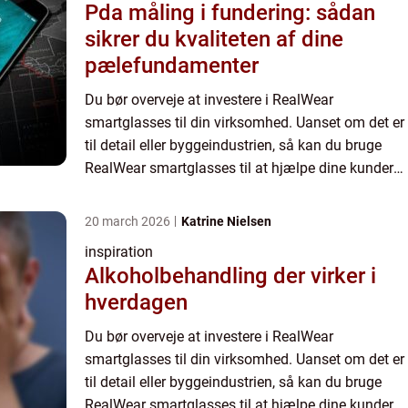
Pda måling i fundering: sådan
sikrer du kvaliteten af dine
pælefundamenter
Du bør overveje at investere i RealWear
smartglasses til din virksomhed. Uanset om det er
til detail eller byggeindustrien, så kan du bruge
RealWear smartglasses til at hjælpe dine kunder
med god service og have adgang til en masse...
20 march 2026
Katrine Nielsen
inspiration
Alkoholbehandling der virker i
hverdagen
Du bør overveje at investere i RealWear
smartglasses til din virksomhed. Uanset om det er
til detail eller byggeindustrien, så kan du bruge
RealWear smartglasses til at hjælpe dine kunder