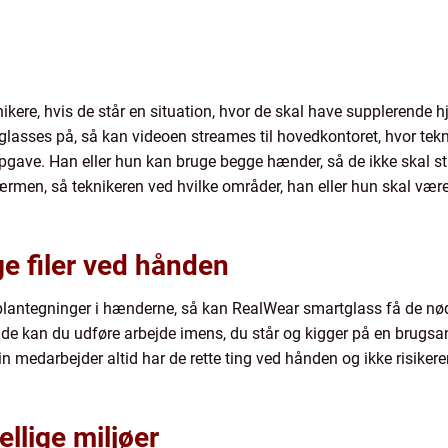
ikere, hvis de står en situation, hvor de skal have supplerende hj
lasses på, så kan videoen streames til hovedkontoret, hvor tekn
 opgave. Han eller hun kan bruge begge hænder, så de ikke skal st
ærmen, så teknikeren ved hvilke områder, han eller hun skal 
ge filer ved hånden
 plantegninger i hænderne, så kan RealWear smartglass få de nø
åde kan du udføre arbejde imens, du står og kigger på en brugsan
n medarbejder altid har de rette ting ved hånden og ikke risikere
ellige miljøer